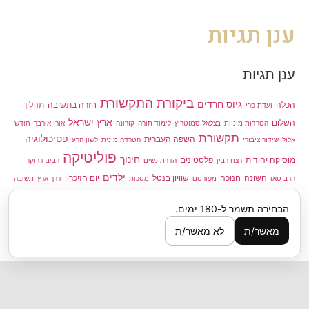
ענן תגיות
ענן תגיות
ביקורת התקשורת
גיוס חרדים
הכלה
חזרה בתשובה
תהליך
ועדת פרי
ארץ ישראל
השלום
הטרדות מיניות
בצלאל סמוטריץ
לימוד תורה
קורונה
אורי אורבך
חודש
תקשורת
פסיכולוגיה
השפה העברית
אלול
שידור ציבורי
הטרדה מינית
לשון הרע
פוליטיקה
חינוך
מוסיקה יהודית
פלסטינים
רצח רבין
הדרת נשים
רביב דרוקר
ילדים
השונה
חנוכה
שוויון בנטל
יום הזיכרון
הרב טאו
מפורסם
מסכות
דרך ארץ
תשובה
יהדות
בנימין נתניהו
השמאל
מעשים מגונים
חרדים
אורן חזן
הבחירה תשמר ל-180 ימים.
מוסר
בחירות
אילנה דיין
מאשר/ת
לא מאשר/ת