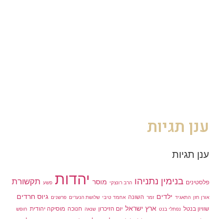
ענן תגיות
ענן תגיות
יהדות
בנימין נתניהו
תקשורת
מוסר
פלסטינים
הרב רונצקי
פשע
ילדים
גיוס חרדים
השונה
אורן חזן
התאגיד
זמר
אחמד טיבי
שלושת הנערים
פרשנים
ארץ ישראל
שוויון בנטל
יום הזיכרון
חנוכה
מוסיקה יהודית
נפתלי בנט
שנאה
חופש