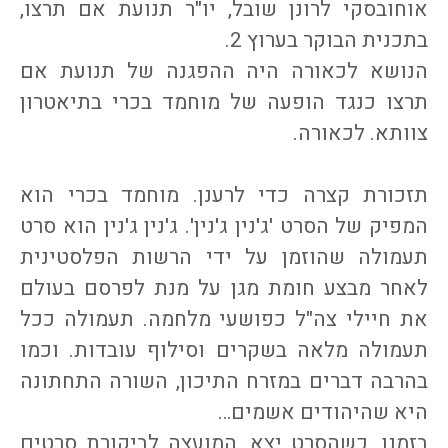
אוחובסקי לרונן שובל, יו"ר תנועת אם תרצו,
בתכנית הבוקר בערוץ 2.
הנושא לכאורה היה ההפגנה של תנועת אם
תרצו כנגד הופעה של מוחמד בכרי בתיאטרון
צוותא. לכאורה.
תזכורת קצרה כדי לרענן. מוחמד בכרי הוא
המפיק של הסרט 'ג'נין ג'נין'. ג'נין ג'נין הוא סרט
תעמולה שהוזמן על ידי הרשות הפלסטינית
לאחר מבצע חומת מגן על מנת לפרסם בעולם
את חיילי צה"ל כפושעי מלחמה. תעמולה ככל
תעמולה מלאה בשקרים וסילוף עובדות. וכמו
בהרבה דברים במזרח התיכון, השורה התחתונה
היא שהיהודים אשמים…
בזמנו, כשהסרט יצא, המועצה לביקורת סרטים