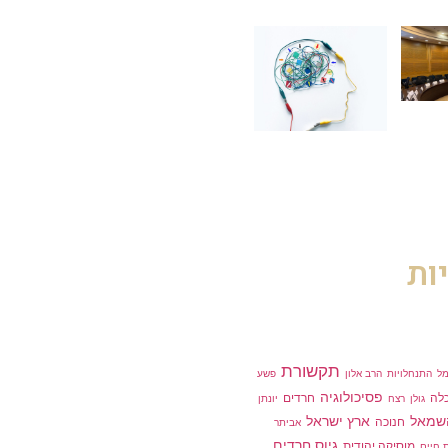
ות
תקשורת
מל
התנחלויות
הרב אלון
פשע
פסיכולוגיה
לה
חרדים
גולן
רצח
יונתן
שמאל
ארץ ישראל
חנוכה
אביתר
גיוס חרדים
מוסיקה יהודית
 חיים