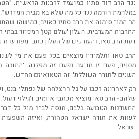
נגד הרב דוד סתיו כמועמד לרבנות הראשית. "הטה
במלחמת חורמה נגד כל מה שלא בא מבית המדרש".
הר המור סימנה את הרב סתיו כאויב, כמישהו שהתו
התרבות המערבית. העלון 'עולם קטן' המפוזר בבתי הכ
דעת הרב טאו, והעורכים של העלון כתבו מפורשות נג
הרב טאו ותלמידיו מוצאים בכל פעם את מי לשנו
מסוים, פעם זו תנועה ופעם זה מפלגה. 'התורה ה
השנים ל'תורה השוללת'. זה הטאואיזם החדש.
רק לאחרונה רכבו על גל ההצלחה של נפתלי בנט, ו
שלהם- הרב טאו מוציא מכתבי איומים ו'גילוי דעת'.
החשדנות הטבועה בלבם, מנסה לברר מול כל דבר ח
לעוות את תורה ישראל הטהורה, ואיזה השפעות נו
ישראל.