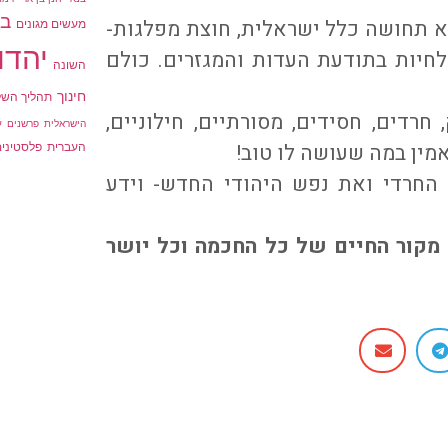
בנ
 תחושה כלל ישראלית, חוצת מפלגות-
מעשים מגונים
יהדו
חיות בתודעת העדות והמגזרים. כולם
השונה
חינוך
תהליך השל
חרדים, חסידים, מסורתיים, חילוניים,
הישראלית
פרשנים
ע
מין במה שעושה לו טוב!
העברית
פלסטינים
החרדי ואת נפש היהודי החדש- וידע
מקור החיים של כל החכמה וכל יושר