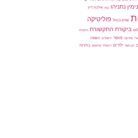
ימין נתניהו
אילנה דיין
בגץ
ת
פוליטיקה
שוויון בנטל
ביקורת התקשורת
ום
החברה
מוסר
השפה
לי
מוזיקה
ירושלים
ילדים
בחירות
ינון מגל
דונאלד טראמפ