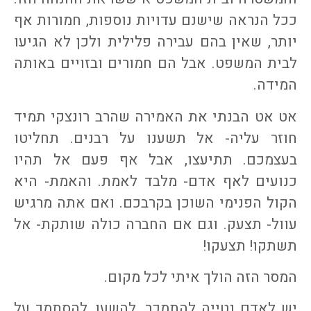
ככל הנראה שישנם עדויות נוספות, חמורות אף
יותר, שאין בהם עבירה פלילית ולכן לא הגיעו
לבית המשפט. אבל הם חמורים ובזויים באותה
המידה.
אט אט הבנתי את האמירה שהרב רונצקי תמיד
חוזר עליה- אל תשענו על רבנים. תחליטו
בעצמכם. תתיעצו, אבל אף פעם אל תהיו
כנועים לאף אדם- מלבד לאמת. והאמת- היא
הקול הפנימי השוכן בקרבכם. ואם אתה מרגיש
עוול- תצעק. וגם אם החברה כולה שותקת- אל
תשתקו! תצעקו!
המסר הזה הולך איתי לכל מקום.
יש לאדם נטייה להתמכר, להשען, להסתמך על