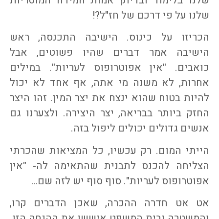
שלנו בלימוד ובדיוק אמות המידה המוסריות
שלנו על פי דרכם של חז"ל?!
הכריזו על כינוס. הישיבה התכנסה, ראש
הישיבה אמר דברים שהיו פשוטים, אבל
כואבים. "אין אפוטרופוס לעריות". במילים
אחרות, לא משנה מי אתה, אף אחד לא יכול
להיות בטוח שהוא ינצח את יצר המין. זהו היצר
החזק ביותר בבריאה, יצר היצירה. ולצערנו גם
אנשים גדולים יכולים ליפול בזה.
הייתי המום. רק עכשיו, כל המציאות שהכרתי
הצליחה להכנס לתבנית שהתאימה לה- "אין
אפוטרופוס לעריות". סוף סוף יש לזה שם…
אט אט חדרה ההכרה, שאכן הדברים קרו,
והמשטרה ובית המשפט איששו את ההנחה הזו.