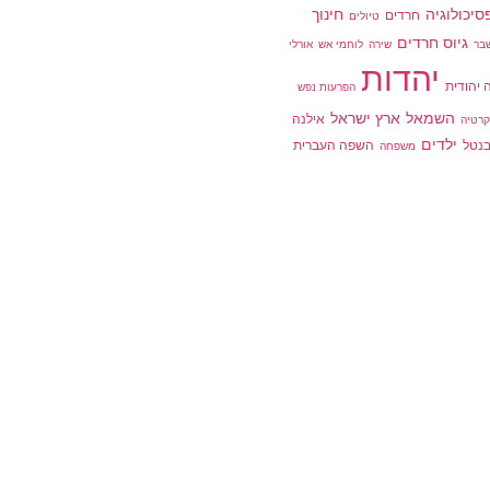
סיכולוגיה
חינוך
חרדים
טיולים
גיוס חרדים
בר
שירה
לוחמי אש
אורלי
יהדות
 יהודית
הפרעות נפש
השמאל
ארץ ישראל
אילנה
קרטיה
ילדים
 בנטל
השפה העברית
משפחה