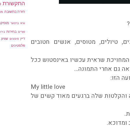
התקשורת
פ
חזרה בתשובה
מש
?
מוסיקה
וגיא
ברנוער
בחירות
פורים
בירו
דיין
שוויון
פיגועים
ם, טיולים, מטוסים, אנשים חטובים
פלסטינים
 המחויכת שראית עכשיו באינסטוש ככל
ראה גם אחרי התמונה…
ה הזו:
My little love
 והקלטות שלה ברגעים מאוד קשים של
.
 ומדוכא.