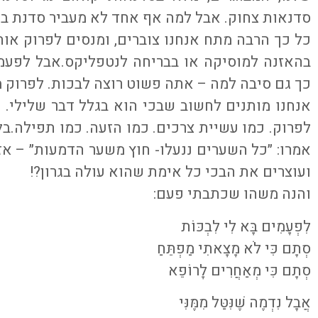
סדנאות צחוק. אבל למה אף אחד לא מעביר סדנת בכ
כל כך הרבה מתח אנחנו צוברים, ומנסים לפרוק או
בהאזנה למוסיקה או בבריחה לנטפליקס.אבל לפעמים
כך גם סיבה למה – אתה פשוט רוצה לבכות. לפרוק מ
אנחנו מותנים לחשוב שבכי הוא בגלל דבר שלילי. 
לפרוק. כמו עשיית צרכים. כמו הזעה. כמו תפילה.בלי
אמרו: ״כל השערים ננעלו- חוץ משער הדמעות״ – אז
ועוצרים את הבכי כל אימת שהוא עולה בגרון?!
והנה משהו שכתבתי פעם:
לִפְעָמִים בָּא לִי לִבְכּוֹת
סְתָם כִּי לֹא מָצָאתִי מַפְתֵּחַ
סְתָם כִּי מְאַחֲרִים לָרוֹפֵא
אֲבָל נִדְמֶה שֶׁנִּטַּל מִמֶּנִּי