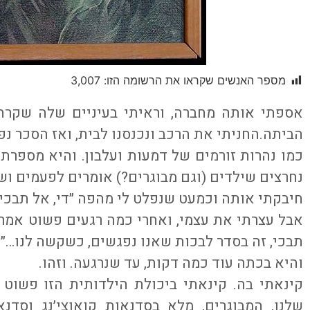
מספר האנשים שקראו את הרשומה הזו:
3,007
אספתי אותה מחברה, וראיתי בעיניים שלה שקרה
הביתה.החניתי את הרכב ונכנסנו לבית, ואז הסכר נפ
כמו נהרות זורמים של דמעות ועלבון. והיא מספרת 
נחרצים שילדים (וגם מבוגרים?) אומרים לפעמים ו
חיבקתי אותה וכמעט שנפלט לי מהפה ״די, אל תבכי
אבל עצרתי את עצמי, ואחרי כמה רגעים פשוט אמרתי
תבכי, זה בסדר לבכות שאנו נפגשים, כשקשה לנו…״
והיא בכתה עוד כמה דקות, עד שנרגעה. וזהו.
קינאתי בה. קינאתי ביכולת הילדותית הזו פשוט
שלנו, המבוגרים, מלא בסדנאות קואוצי׳נג וסדנאו