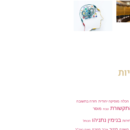
ות
הכלה
מוסיקה יהודית
חזרה בתשובה
תקשורת
מוסר
טבח
בנימין נתניהו
ירות
הכותל
חינוך
השונה
חנוכה
צה"ל
נשים בצה״ל