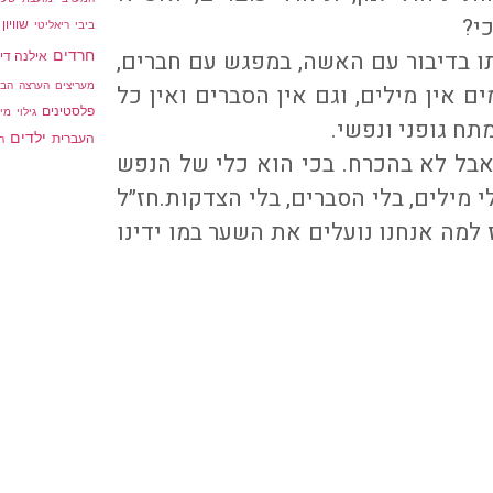
י?
שוויון
ביבי
ריאליטי
חרדים
תו בדיבור עם האשה, במפגש עם חברים,
אילנה דיי
מעריצים
הערצה
הבי
 אין מילים, וגם אין הסברים ואין כל
פלסטינים
גילוי
מיר
תח גופני ונפשי.
ילדים
העברית
ר
אבל לא בהכרח. בכי הוא כלי של הנפש
 מילים, בלי הסברים, בלי הצדקות.חז״ל
 למה אנחנו נועלים את השער במו ידינו