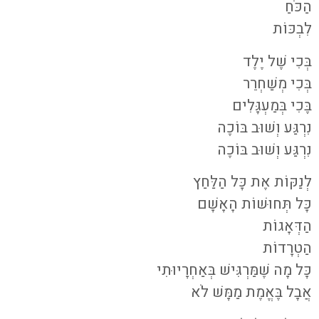
הַכֹּחַ
לִבְכּוֹת
בְּכִי שֶׁל יֶלֶד
בְּכִי מְשַׁחְרֵר
בֶּכִי בְּמַעְגָּלִים
נִרְגַּע וְשׁוּב בּוֹכֶה
נִרְגַּע וְשׁוּב בּוֹכֶה
לְנַקּוֹת אֶת כָּל הַלַּחַץ
כָּל תְּחוּשׁוֹת הָאָשָׁם
הַדְּאָגוֹת
הַטְרָדוֹת
כָּל מָה שֶׁמַּרְגִּישׁ בְּאַחְרָיוּתִי
אֲבָל בֶּאֱמֶת מַמָּשׁ לֹא