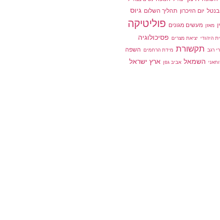
גיוס
 בנטל
יום הזיכרון
תהליך השלום
פוליטיקה
ן
מעשים מגונים
מאזן
פסיכולוגיה
ת היהודי
יציאת מצרים
תקשורת
השפה
י רגב
מידת הרחמים
השמאל
ארץ ישראל
וחאני
אביב גפן