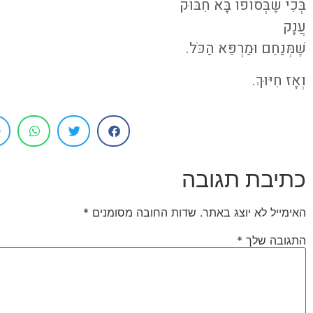
בְּכִי שֶׁבְּסוֹפוֹ בָּא חִבּוּק
עֲנָק
שֶׁמְּנַחֵם וּמַרְפֵּא הַכֹּל.
וְאָז חִיּוּךְ.
כתיבת תגובה
האימייל לא יוצג באתר.
שדות החובה מסומנים
*
התגובה שלך
*