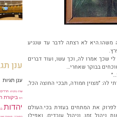
 משהו.היא לא רצתה לדבר עד שנגיע
רץ.
לי שכך אמרו לה, וכך עשו, ועוד דברים
ענן תגי
שוכחים בבוקר שאחרי…
…״
ענן תגיות
 לה: ״מצוין חמודה, תבכי החוצה הכל,
חרדים
שרה נתניהו
ביקורת ה
דת
יהדות
 לפרוק את המתחים בעזרת בכי.העולם
בח
ת ניהול זמן, וניהול עובדים, ואפילו
המערבי
מועצת ישע