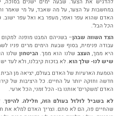
להדגיש את הצער. שבעה ימים ישנים בסוכה, יו
במחשבות על הצער, על מה שאבד, על מי שאמר והי
האדם שהוא עפר ואפר, מעפר בא ואל עפר ישוב. 
הכל הבל'.
הצד השווה שבהן
– בשניהם המבט מופנה למקום א
עבודה פנימית, בסוף שבעת הימים מרים פניו לשמ
היא ממך,
העצב
שלנו הוא ממך.
הביטחון
שלנו הו
שיש לנו- שלך הוא
. לא בזכות קיבלנו, ולא לעד יש
הטמעת הארעיות של האדם בעולם, יציאה מן הבית ו
חדשה וחזקה יותר על החיים. כל היציבות של קירות
האדם 'משקרים' אותנו בו- הכל זמני, הכל ארעי.
לא בשביל לזלזל בעולם הזה, חלילה. להיפך
. 
שהחיים פה, הם לא סתם. וצריך האדם למלא את חיי