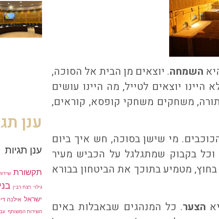
היא
השמחה
. יוצאים מן הבית אל הסוכה,
 היינו יוצאים לטייל, מה היינו עושים
ורה, משחקים משחקי קופסא, קוראים,
ענן תגי
וכבים. מי שישן בסוכה, חש איך ביום
ענן תגיות
 וכל בקבוק שמתגלגל על הכביש מעיר
בחוץ, מטמיע בתוכך את הביטחון בבורא
תקשורת
שידור 
בני
גילוי
רצח רבין
ישראל
אילנה דיי
יא
הצער
. כל המנהגים שבאבלות באים
השירות המשותף
עבו