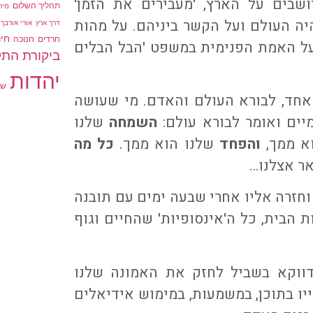
שבים על הארץ, 'מעבירים את הזמן'
תהליך השלום
מיר
ה העולם ועל הקשר ביניהם. על מהות
דרך ארץ
אורי אורבך
חינ
חרדים
חנוכה
על האמת הפנימית במשפט 'הבל הבלים
ביקורת הת
יהדות
שו
חד, לבורא העולם והאדם. מי שעושה
יים ואומר לבורא עולם:
השמחה
שלנו
א ממך,
והפחד
שלנו הוא ממך.
כל מה
אר אצלנו…
חזרה אליו אחרי שבעה ימים עם תובנה
 הבית, כל ה'אינסופיות' שהחיים וגוף
דווקא בשביל לחזק את האמונה שלנו
ו בתוכן, במשמעות, במימוש אידיאלים