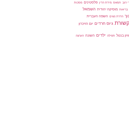
פלסטינים
י רגב
חמאס
מידת הדין
מסכות
השמאל
מוסיקה יהודית
בריאות
וך
השפה העברית
הדרת נשים
קשורת
גיוס חרדים
יום הזיכרון
ילדים
ויון בנטל
השונה
תפילה
הערצה