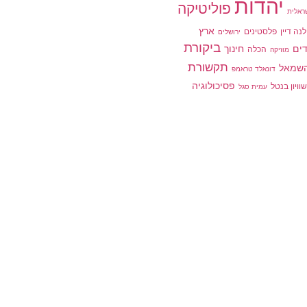
יהדות
פוליטיקה
ראלית
ארץ
נה דיין
פלסטינים
ירושלים
ביקורת
דים
חינוך
הכלה
מוזיקה
תקשורת
שמאל
דונאלד טראמפ
פסיכולוגיה
וויון בנטל
עמית סגל