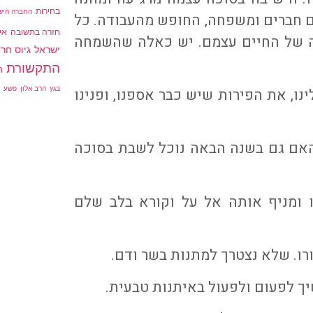
בחירות
החברה היש
עם חברים ומשפחה, החופש מהעבודה. כל
חזרה בתשובה
איל
ה של החיים עצמם. יש כאלה שהשמחה
ישראל
גיוס חר
התקשורת
ה
ש
בגץ
הרב אלון
פשע
נו, את הפירות שיש כבר אספנו, ופנינו
אם גם בשנה הבאה נוכל לשבת בסוכה
ומניף אותה אל על וקורא בלב שלם
רו. שלא נצטרך למתנות בשר ודם.
יך לפעום ולפעול באיתנות טבעית.