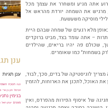
רוע אתה מגיע ומשחרר את עצמך מכל
, מרגיש את השמחה יורדת מהראש אל
לילי מוסיקה משעשעת.
אופן מלא רגעים של שמחה שבהם היית
תרות – אתה עומד בצד, מביט ברוקדים
, שכולם פה יהיו בריאים, שהילדים
רק בשמחות״ כמו שאומרים.
ענן תגי
צריך לוגיסטיקה של בדים, סכך, לבוד,
ענן תגיות
 את האוכל, לתכנן את הארוחות, להזמין
חנוכה
השפה 
רצח
הכרמל
חנן בן ארי
פ
בנימין נתניה
גיגה של איסוף הפירות מהפרדס, ואין
מגונים
ח
יונתן רזאל
. הישיבה בסוכה עצמה מרגיעה ומהנה