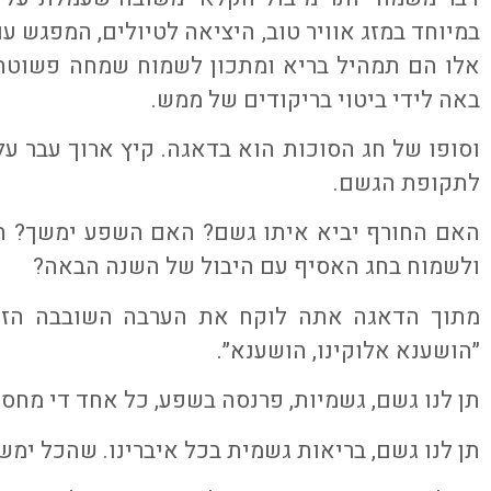
במיוחד במזג אוויר טוב, היציאה לטיולים, המפגש 
אלו הם תמהיל בריא ומתכון לשמוח שמחה פשוט
באה לידי ביטוי בריקודים של ממש.
וסופו של חג הסוכות הוא בדאגה. קיץ ארוך עבר עלי
לתקופת הגשם.
האם החורף יביא איתו גשם? האם השפע ימשך? ה
ולשמוח בחג האסיף עם היבול של השנה הבאה?
מתוך הדאגה אתה לוקח את הערבה השובבה הזו 
״הושענא אלוקינו, הושענא״.
תן לנו גשם, גשמיות, פרנסה בשפע, כל אחד די מחסו
תן לנו גשם, בריאות גשמית בכל איברינו. שהכל ימש