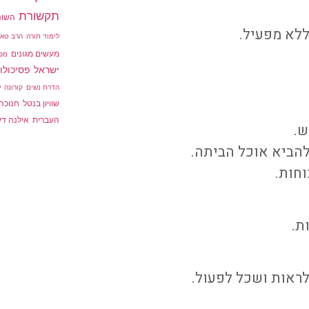
תקשורת
השונ
ללא מפעיל.
לימוד תורה
הרב טאו
מעשים מגונים
מפ
ישראל
פסיכולו
הדרת נשים
קורונה
ש
שוויון בנטל
חנוכה
העברית
אילנה דיי
ש.
הביא אוכל הביתה.
חות.
ת.
 לראות ושכל לפעול.