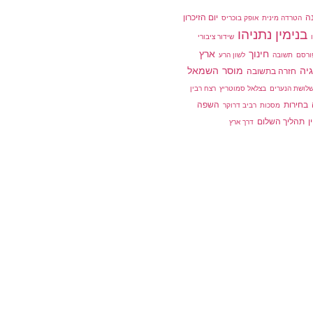
ה
יום הזיכרון
הטרדה מינית
אופק בוכריס
בנימין נתניהו
שידור ציבורי
חינוך
ארץ
ורסם
תשובה
לשון הרע
גיה
מוסר
השמאל
חזרה בתשובה
לושת הנערים
בצלאל סמוטריץ
רצח רבין
בחירות
השפה
מסכות
רביב דרוקר
ן
תהליך השלום
דרך ארץ