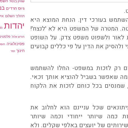
השמא
שוויון בנטל
בני
גיוס חרדים
.
תהליך השלום
איל
שתמש בעורכי דין. הנחת המוצא היא
יהדות
ה. המטרה של המשפט היא לא 'לנצח'!
נפ
לאור ולשפוט משפט צדק. על השופט
פלסטיני
חודש אלול
פסיכולוגיה
 ולהסיק את הדין על פי כללים קבועים
חופש
חינוך
זמר
נים רק לזכות במשפט- החלו להשתמש
מה שאפשר בשביל להוציא אותך זכאי.
, שמנסים בכל כוחם לזכות את הלקוח
תונאים שכל עניינם הוא לחלוב את
ת כמה שיותר ייחודי וכמה שיותר
 שירותים של יועצים באלפי שקלים. ולא