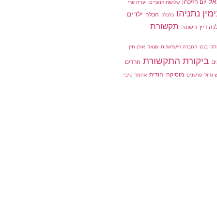
ל
יום הזיכרון
שלושת הנערים
ועדת פרי
מין נתניהו
ילדים
הכלה
כלכלה
תקשורת
נה דיין
השונה
תלי בנט
החברה הישראלית
שנאה
אורן חזן
ביקורת התקשורת
ם
חרדים
מוסיקה יהודית
 גדול
פרשנים
אחמד טיבי