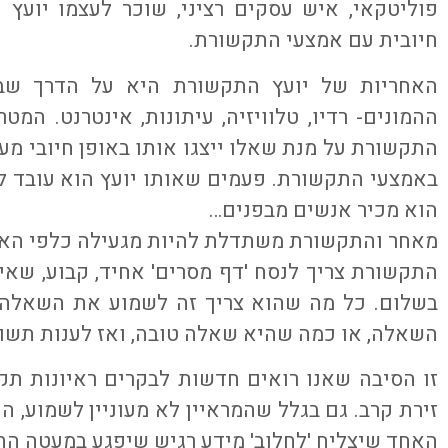
פוליטקאי, איש עסקים רציני, שוכר לעצמו יוע
חיובית עם אמצעי התקשורת.
האחריות של יועץ התקשורת היא על הדרך שבה
ההמונים- רדיו, טלוויזיה, עיתונות, אינטרנט. המטר
התקשורת על מנת שאלו ייצגו אותו באופן חיובי מעל 
באמצעי התקשורת. פעמים שאותו יועץ הוא עובד 
הוא מכיר אנשים מבפנים…
מאחר והתקשורת משתדלת להיות מגעילה כלפי האורח
התקשורת צריך לנסח 'דף מסרים' אחיד, קבוע, שאית
בשלום. כל מה שהוא צריך זה לשמוע את השאלה 
השאלה, או כמה שהיא שאלה טובה, ואז לענות תשו
זו הסיבה שאנו רואים חדשות לבקרים ראיונות תק
זירת קרב. גם בגלל שהמראיין לא מעוניין לשמוע, הו
האחד שיצליח 'לחלוב' מידע רגיש שיפגע במעטה החס