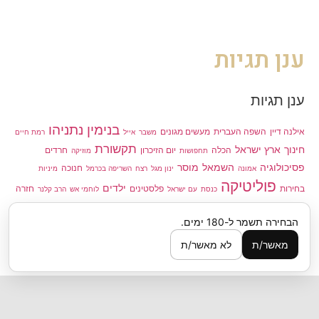
ענן תגיות
ענן תגיות
בנימין נתניהו
אילנה דיין
השפה העברית
מעשים מגונים
משבר
אייל
רמת חיים
תקשורת
חינוך
ארץ ישראל
הכלה
יום הזיכרון
חרדים
תחפושות
מוזיקה
פסיכולוגיה
השמאל
מוסר
חנוכה
אמונה
ינון מגל
רצח
השריפה בכרמל
מיניות
פוליטיקה
ילדים
בחירות
פלסטינים
חזרה
כנסת
עם ישראל
לוחמי אש
הרב קלנר
גיוס חרדים
בתשובה
תהליך השלום
מוסיקה יהודית
שוויון בנטל
מומחים
נוני מוזס
הבחירה תשמר ל-180 ימים.
יהדות
ביקורת התקשורת
השונה
התנחלויות
יוני גנוט
טיולים
מאשר/ת
לא מאשר/ת