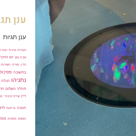
ענן תגי
ענן תגיות
הטרדה מינית
רצח רב
יום הזיכרו
אביב גפן
הדין
סוריה
השירות 
פסיכולו
בתשובה
נתניהו
הכלה
תהליך השלום
חרד
דיין
שידור ציבורי
מפ
חינ
חנוכה
בריאות
מוסי
חמאס
מסכות