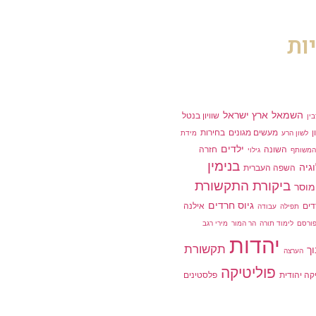
ות
השמאל
ארץ ישראל
שוויון בנטל
ין
ן
מעשים מגונים
בחירות
לשון הרע
מידת
ילדים
השונה
חזרה
המשותף
גילוי
בנימין
גיה
השפה העברית
ביקורת התקשורת
מוסר
גיוס חרדים
ים
אילנה
תפילה
עבודה
ורסם
לימוד תורה
הר המור
מירי רגב
יהדות
תקשורת
וך
הערצה
פוליטיקה
קה יהודית
פלסטינים