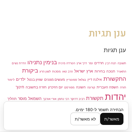
ענן תגיות
ענן תגיות
בנימין נתניהו
חרדים
תשובה
רצח רבין
זמר
דרך ארץ
הטרדה מינית
הדרת נשים
ביקורת
ארץ ישראל
חנוכה
בחירות
התאגיד
הרב טאו
מסכות
לשון הרע
התקשורת
ילדים
אילנה דיין
מעשים מגונים
שוויון בנטל
בצלאל סמוטריץ
לימוד
חינוך
השפה העברית
השונה
יום הזיכרון
חזרה בתשובה
תורה
קורונה
מפורסם
יהדות
תקשורת
השמאל
מוסר
תהליך
רביב דרוקר
רבי נחמן
אורי אורבך
פוליטיקה
פסיכולוגיה
השלום
פלסטינים
הכלה
הבחירה תשמר ל-180 ימים.
הטרדות מיניות
שידור ציבורי
גיוס חרדים
מוסיקה יהודית
מאשר/ת
לא מאשר/ת