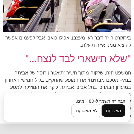
בירוקרטיה זה דבר רע. מעצבן. אפילו כואב. אבל לפעמים אפשר
להוציא ממנו איזה תועלת..
"שלא תישארי לבד לנצח…"
המשפט הזה, שלקוח מתוך השיר 'תיאטרון רוסי' של אביתר
בנאי- מסכם מבחינתי את המופע שהתקיים בליל חמישי האחרון
במועדון הבארבי בתל אביב. אביתר, לוקח את המוזיקה למסע
בירור פנימי מול העבר. או שהמוזיקה לוקחת אותו למסע… לאחר
שעשה תהליך תשובה ארוך ומורכב, אביתר מרגיש בטוח להביט
הבחירה תשמר ל-180 ימים.
לאחור, לפתוח מגירות ישנות, להתמודד עם הזאב הרעב שהיה
מאשר/ת
לא מאשר/ת
פעם. […]