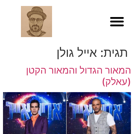
לתוכן
תגית:
אייל גולן
המאור הגדול והמאור הקטן
(עאלק)