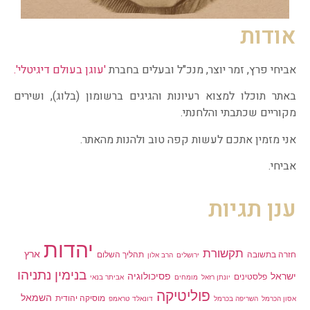
אודות
אביחי פרץ, זמר יוצר, מנכ"ל ובעלים בחברת
'עוגן בעולם דיגיטלי'.
באתר תוכלו למצוא רעיונות והגיגים ברשומון (בלוג), ושירים
מקוריים שכתבתי והלחנתי.
אני מזמין אתכם לעשות קפה טוב ולהנות מהאתר.
אביחי.
ענן תגיות
יהדות
תקשורת
ארץ
חזרה בתשובה
תהליך השלום
ירושלים
הרב אלון
בנימין נתניהו
ישראל
פסיכולוגיה
פלסטינים
יונתן רזאל
מומחים
אביתר בנאי
פוליטיקה
השמאל
מוסיקה יהודית
אסון הכרמל
השריפה בכרמל
דונאלד טראמפ