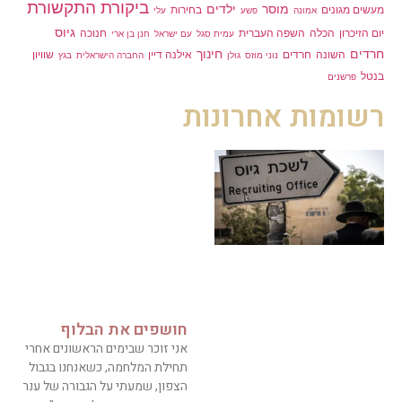
ביקורת התקשורת
מוסר
ילדים
מעשים מגונים
בחירות
אמונה
פשע
עלי
גיוס
יום הזיכרון
הכלה
השפה העברית
חנוכה
עמית סגל
עם ישראל
חנן בן ארי
חרדים
חינוך
השונה
חרדים
אילנה דיין
שוויון
נוני מוזס
גולן
החברה הישראלית
בגץ
בנטל
פרשנים
רשומות אחרונות
חושפים את הבלוף
אני זוכר שבימים הראשונים אחרי
תחילת המלחמה, כשאנחנו בגבול
הצפון, שמעתי על הגבורה של ענר